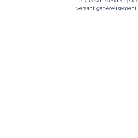
On a ensuite conclu par u
versant généreusement se