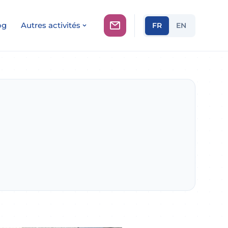
og
Autres activités
FR
EN