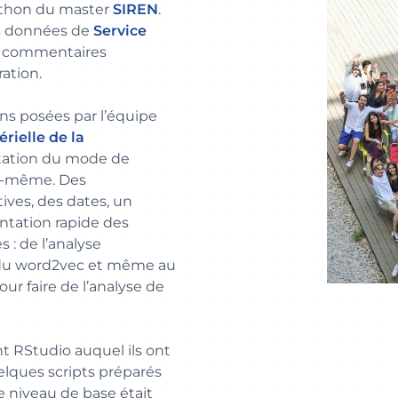
athon du master
SIREN
.
les données de
Service
0 commentaires
ration.
ons posées par l’équipe
rielle de la
tation du mode de
le-même. Des
ives, des dates, un
entation rapide des
 : de l’analyse
, du word2vec et même au
ur faire de l’analyse de
t RStudio auquel ils ont
elques scripts préparés
e niveau de base était