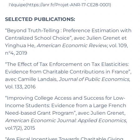
l'équipe(https://anr.fr/Projet-ANR-17-CE28-0001)
SELECTED PUBLICATIONS:
“Beyond Truth-Telling : Preference Estimation with
Centralized School Choice”, avec Julien Grenet et
Yinghua He,
American Economic Review
, vol. 109,
n°4, 2019
“The Effect of Tax Enforcement on Tax Elasticities:
Evidence from Charitable Contributions in France”,
avec Camille Landais,
Journal of Public Economics
,
Vol. 133, 2016
“Improving College Access and Success for Low-
Income Students: Evidence from a Large French
Need-based Grant Program”, avec Julien Grenet,
American Economic Journal: Applied Economics
,
vol.7(2), 2015
“Are Fiscal Incentives Towards Charitable Giving