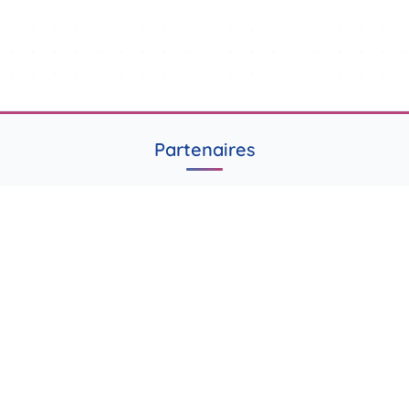
Partenaires
© 2026 tous droits réservés.
Site réalisé par Bruno Chaves Ferreira